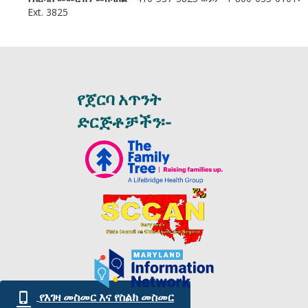
Ext. 3825
የጀርባ አጥንት
ድርጅቶቻችን፡-
የእገዛ መስመር እና የስልክ መስመር