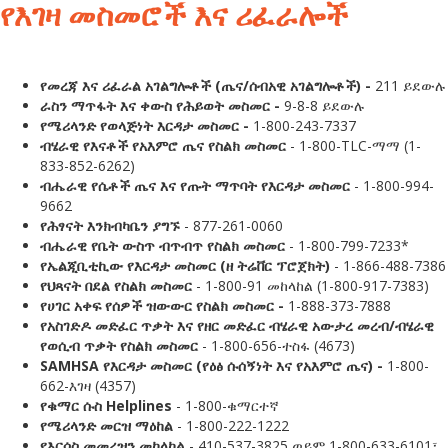
የእገዛ መስመሮች እና ሪፈራሎች
የመረጃ እና ሪፈራል አገልግሎቶች (ጤና/ሰብአዊ አገልግሎቶች) -
211 ይደውሉ
ራስን ማጥፋት እና ቀውስ የሕይወት መስመር -
9-8-8 ይደውሉ
የሜሪላንድ የወላጅነት እርዳታ መስመር -
1-800-243-7337
ብሄራዊ የእናቶች የአእምሮ ጤና የስልክ መስመር
- 1-800-TLC-ማማ (1-
833-852-6262)
ብሔራዊ የሴቶች ጤና እና የጡት ማጥባት የእርዳታ መስመር
- 1-800-994-
9662
የሕፃናት እንክብካቤን ያግኙ
- 877-261-0060
ብሔራዊ የቤት ውስጥ ብጥብጥ የስልክ መስመር
- 1-800-799-7233*
የኤልጂቢቲኪው የእርዳታ መስመር (ዘ ትሬቨር ፕሮጀክት)
- 1-866-488-7386
የህጻናት በደል የስልክ መስመር
- 1-800-91 መከላከል (1-800-917-7383)
የሀገር አቀፍ የሰዎች ዝውውር የስልክ መስመር -
1-888-373-7888
የአስገድዶ መድፈር ጥቃት እና የዘር መድፈር ብሄራዊ አውታረ መረብ/ብሄራዊ
የወሲብ ጥቃት የስልክ መስመር
- 1-800-656-ተስፋ (4673)
SAMHSA የእርዳታ መስመር (የዕፅ ሱሰኝነት እና የአእምሮ ጤና) -
1-800-
662-እገዛ (4357)
የቁማር ሱስ Helplines
- 1-800-ቁማርተኛ
የሜሪላንድ መርዝ ማዕከል
- 1-800-222-1222
የእርሳስ መመረዝን መከላከል
- 410-537-3825 ወይም 1-800-633-6101፣