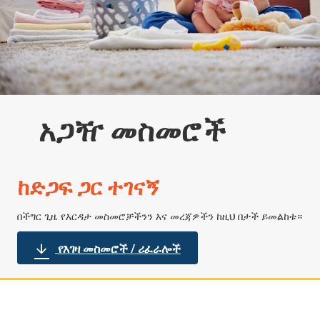
አጋዥ መስመሮች
ከድጋፍ ጋር ተገናኝ
በችግር ጊዜ የእርዳታ መስመሮቻችንን እና መረጃዎችን ከዚህ በታች ይመልከቱ።
የእገዛ መስመሮች / ሪፈራሎች