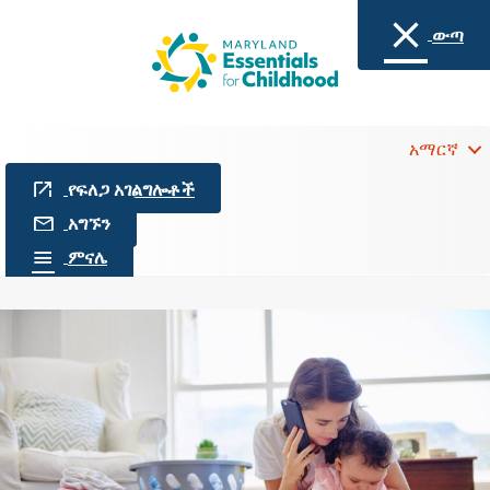
ውጣ
አማርኛ
የፍለጋ አገልግሎቶች
አግኙን
ምናሌ