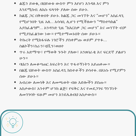
ልጁን ይወቁ, በህይወቱ ውስጥ ምን እየሆነ እንዳለ እና ምን
እንደሚስብ. ለእሱ ፍላጎት ያለው ሰው ይሁኑ.
ከልጁ ጋር በቅጽበት ይሁኑ. ከልጁ ጋር መገኘት እና “መሆን” አስፈላጊ
የሚሆንበት ጊዜ አለ… አሳሳቢ ሊሆን የሚችለውን “ማስተካከል”
አያስፈልግም… አንዳንድ ጊዜ “ከእርስዎ ጋር መሆን” እና መገኘት ብቻ
የሚያስፈልገው ነው። የሚተማመኑበት ሰው ይሁኑ።
ትኩረት የሚከፋፍሉ ነገሮችን ያስቀምጡ ወይም ያጥፉ…
ስልኮችን፣ስራን፣ቲቪን፣ወዘተ
ጥሩ አድማጭ፣ የማወቅ ጉጉት ያለው፣ አንጸባራቂ እና ፍርደኛ ያልሆነ
ሁን።
ባህሪን ለመቆጣጠር እፍረትን እና ጥፋተኝነትን አይጠቀሙ።
በልጁ ህይወት ውስጥ አስፈላጊ ክስተቶችን ይሳተፉ. በእነሱ የሚያምን
ሰው ይሁኑ።
አብረው ለመሳቅ እና ለመጫወት ብዙ እድሎችን ይስጡ።
አስታውስ፣ አንተም ሆንክ ልጅ፣ የፍቅር እና የመደጋገፍ ግንኙነት
ለመገንባት ፍፁም መሆን እንደሌለብህ አስታውስ።