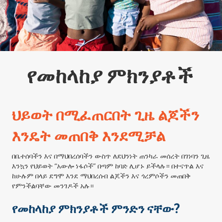
የመከላከያ ምክንያቶች
ህይወት በሚፈጠርበት ጊዜ ልጆችን
እንዴት መጠበቅ እንደሚቻል
በቤተሰባችን እና በማህበረሰባችን ውስጥ ለደህንነት ጠንካራ መሰረት በገነባን ጊዜ
እንኳን የህይወት “አውሎ ነፋሶች” በጣም ከባድ ሊሆኑ ይችላሉ። በተናጥል እና
ከሁሉም በላይ ደግሞ እንደ ማህበረሰብ ልጆችን እና ጎረምሶችን መጠበቅ
የምንችልባቸው መንገዶች አሉ።
የመከላከያ ምክንያቶች ምንድን ናቸው?