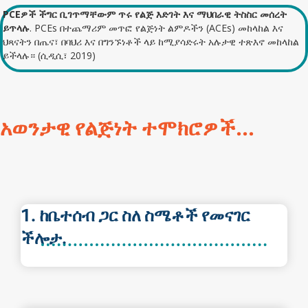
PCEዎች ችግር ቢገጥማቸውም ጥሩ የልጅ እድገት እና ማህበራዊ ትስስር መሰረት
ይጥላሉ
. PCEs በተጨማሪም መጥፎ የልጅነት ልምዶችን (ACEs) መከላከል እና
ህጻናትን በጤና፣ በባህሪ እና በግንኙነቶች ላይ ከሚያሳድሩት አሉታዊ ተጽእኖ መከላከል
ይችላሉ። (ሲዲሲ፣ 2019)
አወንታዊ የልጅነት ተሞክሮዎች...
1. ከቤተሰብ ጋር ስለ ስሜቶች የመናገር
ችሎታ.