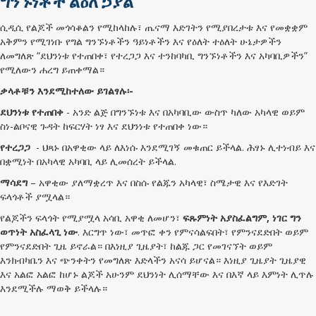
ግንኙነቶች ልዕለ ኃያል
ሲዲሲ የልጆች መጎሳቆልን የሚከላከሉ፣ ጤናማ እድገትን የሚያበረታቱ እና የመቋቋም
አቅምን የሚገነቡ የግል ግንኙነቶችን ዓይነቶችን እና የዕለት ተዕለት ሁኔታዎችን
ለመግለጽ “ደህንነቱ የተጠበቀ፣ የተረጋጋ እና ተንከባካቢ ግንኙነቶችን እና አካባቢዎችን”
የሚለውን ሐረግ ይጠቀማል።
ቃላቶቹን እንደሚከተለው ይገልፃሉ፡-
ደህንነቱ የተጠበቀ
- አንድ ልጅ በግንኙነቱ እና በአካባቢው ውስጥ ካለው አካላዊ ወይም
ስነ-ልቦናዊ ጉዳት ከፍርሃት ነፃ እና ደህንነቱ የተጠበቀ ነው።
የተረጋጋ
- ህጻኑ በአዋቂው ላይ ለእነሱ እንደሚገኝ መቁጠር ይችላል. ሕፃኑ ሊተነብይ እና
በቋሚነት በአካላዊ አካባቢ ላይ ሊመሰረት ይችላል.
ማሳደግ
– አዋቂው ያለማቋረጥ እና በስሱ የልጁን አካላዊ፣ ስሜታዊ እና የእድገት
ፍላጎቶች ያሟላል።
የልጆችን ፍላጎት የሚያሟላ አሳቢ አዋቂ ለመሆን፣
ፍጹምነት አያስፈልግም, ነገር ግን
ወጥነት አስፈላጊ ነው
. እርግጥ ነው፣ መጥፎ ቀን የምናሳልፍበት፣ የምንናደድበት ወይም
የምንናደድበት ጊዜ ይኖራል። በእነዚያ ጊዜያት፣ ከልጁ ጋር የመገናኘት ወይም
እንክብካቤን እና ጭንቀትን የመግለጽ እድላችን አናሳ ይሆናል። እነዚያ ጊዜያት ጊዜያዊ
እና አልፎ አልፎ ከሆኑ ልጆች አሁንም ደህንነት ሊሰማቸው እና በእኛ ላይ እምነት ሊጥሉ
እንደሚችሉ ማወቅ ይችላሉ።