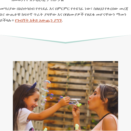
መሣሪያው በአስተሳሰብ የተነደፈ እና በምርምር የተደገፈ ነው፣ ስለዚህ የቀረበው መረጃ
እና ውጤቶቹ ከፍተኛ ጥራት ያላቸው እና በባለሙያዎች የጸደቁ መሆናቸውን ማመን
ይችላሉ።
የጉብኝት እቅድ አውጪን ያግኙ
.