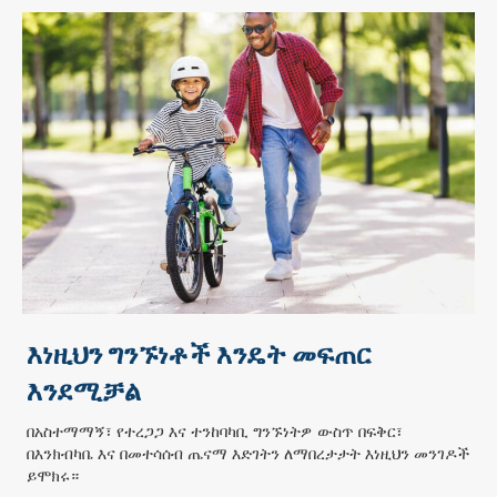
እነዚህን ግንኙነቶች እንዴት መፍጠር
እንደሚቻል
በአስተማማኝ፣ የተረጋጋ እና ተንከባካቢ ግንኙነትዎ ውስጥ በፍቅር፣
በእንክብካቤ እና በመተሳሰብ ጤናማ እድገትን ለማበረታታት እነዚህን መንገዶች
ይሞክሩ።