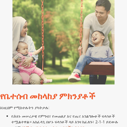
የቤተሰብ መከላከያ ምክንያቶች
እነዚህም የሚከተሉትን ያካትታሉ:
የሕፃኑ መሠረታዊ የምግብ፣ የመጠለያ እና የጤና አገልግሎቶች ፍላጎቶች
ተሟልተዋል።
አስፈላጊ በሆኑ ፍላጎቶች ላይ እገዛ ከፈለጉ፣ 2-1-1 ይደውሉ