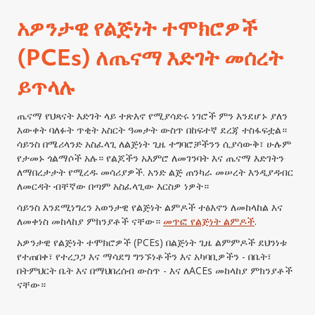
አዎንታዊ የልጅነት ተሞክሮዎች
(PCEs) ለጤናማ እድገት መሰረት
ይጥላሉ
ጤናማ የህጻናት እድገት ላይ ተጽእኖ የሚያሳድሩ ነገሮች ምን እንደሆኑ ያለን
እውቀት ባለፉት ጥቂት አስርት ዓመታት ውስጥ በከፍተኛ ደረጃ ተስፋፍቷል።
ሳይንስ በሜሪላንድ አስፈላጊ ለልጅነት ጊዜ ተግባሮቻችንን ሲያሳውቅ፣ ሁሉም
የታመኑ ጎልማሶች አሉ።
የልጆችን አእምሮ ለመገንባት እና ጤናማ እድገትን
ለማበረታታት የሚረዱ መሳሪያዎች.
አንድ ልጅ ጠንካራ መሠረት እንዲያዳብር
ለመርዳት ብቸኛው በጣም አስፈላጊው እርስዎ ነዎት።
ሳይንስ እንደሚነግረን አወንታዊ የልጅነት ልምዶች ተፅእኖን ለመከላከል እና
ለመቀነስ መከላከያ ምክንያቶች ናቸው።
መጥፎ የልጅነት ልምዶች
.
አዎንታዊ የልጅነት ተሞክሮዎች (PCEs) በልጅነት ጊዜ ልምምዶች ደህንነቱ
የተጠበቀ፣ የተረጋጋ እና ማሳደግ ግንኙነቶችን እና አካባቢዎችን - በቤት፣
በትምህርት ቤት እና በማህበረሰብ ውስጥ - እና ለACEs መከላከያ ምክንያቶች
ናቸው።