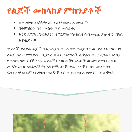
የልጆች መከላከያ ምክንያቶች
አዎንታዊ ጓደኝነት እና የአቻ አውታረ መረቦች።
በትምህርት ቤት ውስጥ ጥሩ መስራት.
እንደ አማካሪ/አርአያነት የሚያገለግሉ ከቤተሰብ ውጪ ያሉ ተንከባካቢ
አዋቂዎች።
ጥናቶች ያሳያሉ
ልጆች በሕይወታቸው ውስጥ ወላጆቻቸው ያልሆኑ ነገር ግን
ለልጁ ከልብ የሚያስቡ ቢያንስ ሁለት ጎልማሶች ሲኖራቸው ያድጋሉ። እነዚህ
የታመኑ ጎልማሶች እንደ አያቶች፣ አክስቶች፣ አጎቶች ወይም የማህበረሰብ
አባላት እንደ አሰልጣኞች፣ አስተማሪዎች፣ የወጣቶች ቡድን መሪዎች፣
ጎረቤቶች ወይም የቤተሰብ ጓደኞች ያሉ የቤተሰብ አባላት ሊሆኑ ይችላሉ።