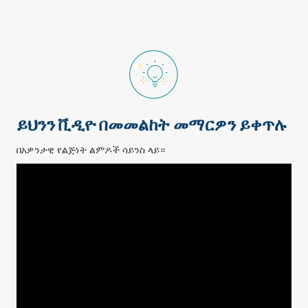
ይህንን ቪዲዮ በመመልከት መማርዎን ይቀጥሉ
በአዎንታዊ የልጅነት ልምዶች ሳይንስ ላይ።