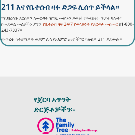
211 እና የቤተሰብ ዛፉ ድጋፍ ሊሰጥ ይችላል።
ማህበረሰቡ እርስዎን ለመርዳት ዝግጁ መሆኑን ይወቁ! የወላጅነት ጥያቄ ካሎት፣
በመደወል መልሶችን ያግኙ
የቤተሰብ ዛፍ 24/7 የወላጅነት የእርዳታ መስመር
በ1-800-
243-7337።
ውጥረት ከተሰማዎት ወይም ሌላ የአእምሮ ጤና ችግር ካለብዎ 211 ይደውሉ።
የጀርባ አጥንት
ድርጅቶቻችን፡-