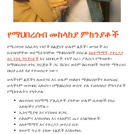
የማህበረሰብ መከላከያ ምክንያቶች
የሜሪላንድ አስፈላጊ ነገሮች ለልጅነት ሁሉም ልጆች፣ ወጣቶች እና
ቤተሰቦቻቸው ወደሚደጉባቸው ማህበረሰቦች ይሰራል
አስተማማኝ, የተረጋጋ
እና ገንቢ ግንኙነቶች
እና አከባቢዎች. የእኛ ስራ፣ ፖሊሲን የማሳወቅ፣
ከማህበረሰብ-ተኮር ድርጅቶች ጋር ሽርክና ወይም ለቤተሰቦች ግብዓት ማቅረብ፣
በዚህ ራዕይ ላይ የተመሰረተ ነው።
ሁላችንም ልጆችን ለመደገፍ እና ሁሉም የበለፀገ ማህበረሰቦችን ለመፍጠር
ሁላችንም መተባበር አለብን። በማህበረሰብ ውስጥ ያሉ የመከላከያ ምክንያቶች
የሚከተሉትን ያካትታሉ:
ለቤተሰብ ተስማሚ ፖሊሲዎች ያላቸው ሁሉም ቤተሰቦች የስራ
እድሎችን ያገኛሉ።
ኢኮኖሚያዊ እና የገንዘብ ድጋፍ.
የሕክምና እንክብካቤ እና የአእምሮ ጤና አገልግሎቶች.
አስተማማኝ እና የተረጋጋ መኖሪያ ቤት.
ከፍተኛ ጥራት ያለው የልጆች እንክብካቤ.