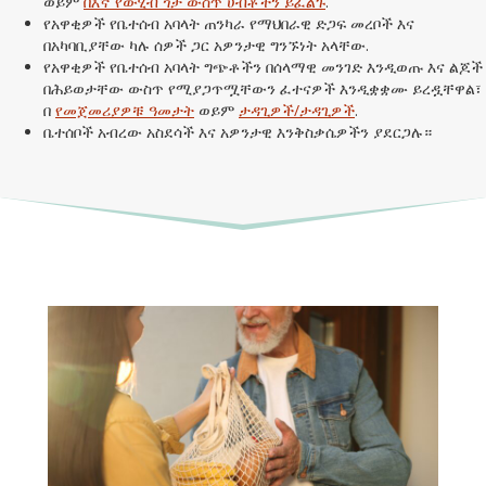
ወይም
በእኛ የውሂብ ጎታ ውስጥ ሀብቶችን ይፈልጉ
.
የአዋቂዎች የቤተሰብ አባላት ጠንካራ የማህበራዊ ድጋፍ መረቦች እና
በአካባቢያቸው ካሉ ሰዎች ጋር አዎንታዊ ግንኙነት አላቸው.
የአዋቂዎች የቤተሰብ አባላት ግጭቶችን በሰላማዊ መንገድ እንዲወጡ እና ልጆች
በሕይወታቸው ውስጥ የሚያጋጥሟቸውን ፈተናዎች እንዲቋቋሙ ይረዷቸዋል፣
በ
የመጀመሪያዎቹ ዓመታት
ወይም
ታዳጊዎች/ታዳጊዎች
.
ቤተሰቦች አብረው አስደሳች እና አዎንታዊ እንቅስቃሴዎችን ያደርጋሉ።