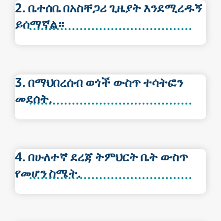
2. ቤተሰቤ በአስቸጋሪ ጊዜያት እንደሚረዱኝ
ይሰማኛል።
3. በማህበረሰብ ወጎች ውስጥ ተሳትፎን
መደሰት.
4. በሁለተኛ ደረጃ ትምህርት ቤት ውስጥ
የመሆን ስሜት.