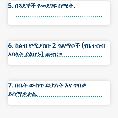
5. በጓደኞች የመደገፍ ስሜት.
6. ከልብ የሚያስቡ 2 ጎልማሶች (የቤተሰብ
አባላት ያልሆኑ) መኖር።
7. በቤት ውስጥ ደህንነት እና ጥበቃ
ይሰማዎታል.