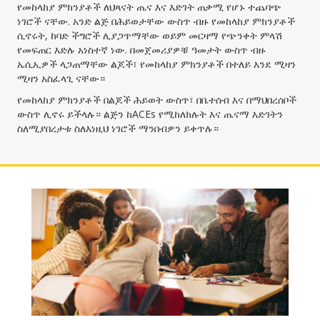
የመከላከያ ምክንያቶች ለህጻናት ጤና እና እድገት ጠቃሚ የሆኑ ተጨባጭ
ነገሮች ናቸው. አንድ ልጅ በሕይወታቸው ውስጥ ብዙ የመከላከያ ምክንያቶች
ሲኖሩት, ከባድ ችግሮች ሊያጋጥማቸው ወይም መርዛማ የጭንቀት ምላሽ
የመፍጠር እድሉ አነስተኛ ነው. በመጀመሪያዎቹ ዓመታት ውስጥ ብዙ
ኤሲኢዎች ላጋጠማቸው ልጆች፣ የመከላከያ ምክንያቶች በተለይ እንደ ሚዛን
ሚዛን አስፈላጊ ናቸው።
የመከላከያ ምክንያቶች በልጆች ሕይወት ውስጥ፣ በቤተሰብ እና በማህበረሰቦች
ውስጥ ሊኖሩ ይችላሉ። ልጅን ከACEs የሚከለክሉት እና ጤናማ እድገትን
ስለሚያበረታቱ ስለእነዚህ ነገሮች ማንበብዎን ይቀጥሉ።