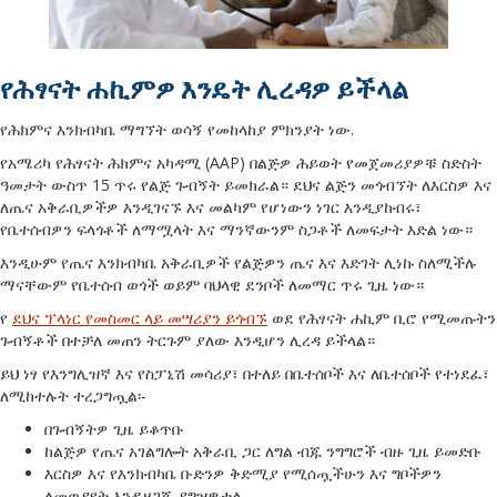
የሕፃናት ሐኪምዎ እንዴት ሊረዳዎ ይችላል
የሕክምና እንክብካቤ ማግኘት ወሳኝ የመከላከያ ምክንያት ነው.
የአሜሪካ የሕፃናት ሕክምና አካዳሚ (AAP) በልጅዎ ሕይወት የመጀመሪያዎቹ ስድስት
ዓመታት ውስጥ 15 ጥሩ የልጅ ጉብኝት ይመክራል። ደህና ልጅን መጎብኘት ለእርስዎ እና
ለጤና አቅራቢዎችዎ እንዲገናኙ እና መልካም የሆነውን ነገር እንዲያከብሩ፣
የቤተሰብዎን ፍላጎቶች ለማሟላት እና ማንኛውንም ስጋቶች ለመፍታት እድል ነው።
እንዲሁም የጤና እንክብካቤ አቅራቢዎች የልጅዎን ጤና እና እድገት ሊነኩ ስለሚችሉ
ማናቸውም የቤተሰብ ወጎች ወይም ባህላዊ ደንቦች ለመማር ጥሩ ጊዜ ነው።
የ
ደህና ፕላነር የመስመር ላይ መሣሪያን ይጎብኙ
ወደ የሕፃናት ሐኪም ቢሮ የሚመጡትን
ጉብኝቶች በተቻለ መጠን ትርጉም ያለው እንዲሆን ሊረዳ ይችላል።
ይህ ነፃ የእንግሊዝኛ እና የስፓኒሽ መሳሪያ፣ በተለይ በቤተሰቦች እና ለቤተሰቦች የተነደፈ፣
ለሚከተሉት ተረጋግጧል፡-
በጉብኝትዎ ጊዜ ይቆጥቡ
ከልጅዎ የጤና አገልግሎት አቅራቢ ጋር ለግል ብጁ ንግግሮች ብዙ ጊዜ ይመድቡ
እርስዎ እና የእንክብካቤ ቡድንዎ ቅድሚያ የሚሰጧችሁን እና ግቦችዎን
ለመወያየት እንዲዘጋጁ ያግዝዎታል