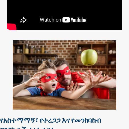
የአስተማማኝ፣ የተረጋጋ እና የመንከባከብ