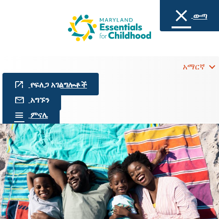
ውጣ
አማርኛ
የፍለጋ አገልግሎቶች
አግኙን
ምናሌ