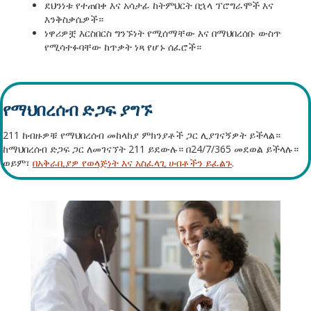
ደህንነቱ የተጠበቀ እና አሳታፊ ከትምህርት በኋላ ፕሮግራሞች እና
እንቅስቃሴዎች።
ነዋሪዎቿ እርስበርስ ግንኙነት የሚሰማቸው እና በማህበረሰቡ ውስጥ
የሚሳተፉባቸው ከጥቃት ነጻ የሆኑ ሰፈሮች።
የማህበረሰብ ድጋፍ ያግኙ
211 ከብዙዎቹ የማህበረሰብ መከላከያ ምክንያቶች ጋር ሊያገናኝዎት ይችላል።
ከማህበረሰብ ድጋፍ ጋር ለመገናኘት 211 ይደውሉ። በ24/7/365 መደወል ይችላሉ።
ወይም፣
በአቅራቢያዎ የወላጅነት እና አስፈላጊ ሀብቶችን ይፈልጉ
.