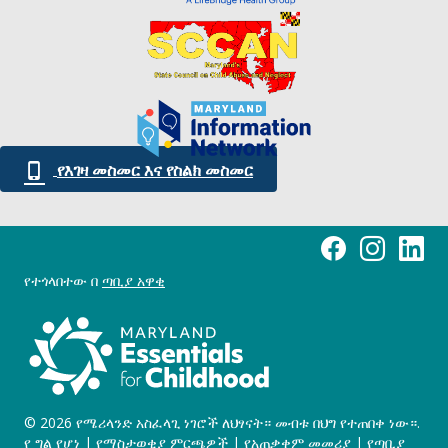
የእገዛ መስመር እና የስልክ መስመር
የሜሪላንድ አስፈላጊ ነገ
የሜሪላንድ አስፈላ
የሜሪላንድ
የተጎላበተው በ
ጣቢያ አዋቂ
© 2026 የሜሪላንድ አስፈላጊ ነገሮች ለህፃናት። መብቱ በህግ የተጠበቀ ነው።.
የ ግል የሆነ
|
የማስታወቂያ ምርጫዎች
|
የአጠቃቀም መመሪያ
|
የጣቢያ