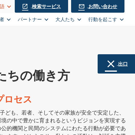
検索サービス
お問い合わせ
語
者
パートナー
大人たち
行動を起こす
出口
たちの働き方
プロセス
の子ども、若者、そしてその家族が安全で安定した、
環境の中で豊かに育まれるというビジョンを実現する
の公的機関と民間のシステムにわたる行動が必要であ