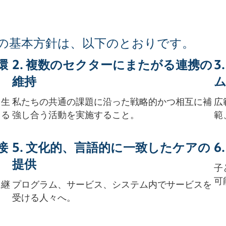
の基本方針は、以下のとおりです。
環
2. 複数のセクターにまたがる連携の
3
維持
、生
私たちの共通の課題に沿った戦略的かつ相互に補
広
きる
強し合う活動を実施すること。
範
接
5. 文化的、言語的に一致したケアの
6
提供
子
可
に継
プログラム、サービス、システム内でサービスを
受ける人々へ。