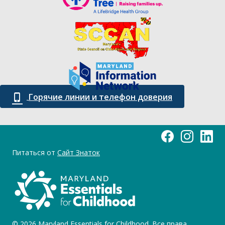
Горячие линии и телефон доверия
Страница Maryland 
Мэриленд Ос
Основы
Питаться от
Сайт Знаток
© 2026 Maryland Essentials for Childhood. Все права