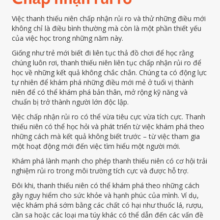
Việc thanh thiếu niên chấp nhận rủi ro và thử những điều mới
không chỉ là điều bình thường mà còn là một phần thiết yếu
của việc học trong những năm này.
Giống như trẻ mới biết đi liên tục thả đồ chơi để học rằng
chúng luôn rơi, thanh thiếu niên liên tục chấp nhận rủi ro để
học về những kết quả không chắc chắn. Chúng ta có động lực
tự nhiên để khám phá những điều mới mẻ ở tuổi vị thành
niên để có thể khám phá bản thân, mở rộng kỹ năng và
chuẩn bị trở thành người lớn độc lập.
Việc chấp nhận rủi ro có thể vừa tiêu cực vừa tích cực. Thanh
thiếu niên có thể học hỏi và phát triển từ việc khám phá theo
những cách mà kết quả không biết trước – từ việc tham gia
một hoạt động mới đến việc tìm hiểu một người mới.
Khám phá lành mạnh cho phép thanh thiếu niên có cơ hội trải
nghiệm rủi ro trong môi trường tích cực và được hỗ trợ.
Đôi khi, thanh thiếu niên có thể khám phá theo những cách
gây nguy hiểm cho sức khỏe và hạnh phúc của mình. Ví dụ,
việc khám phá sớm bằng các chất có hại như thuốc lá, rượu,
cần sa hoặc các loại ma túy khác có thể dẫn đến các vấn đề