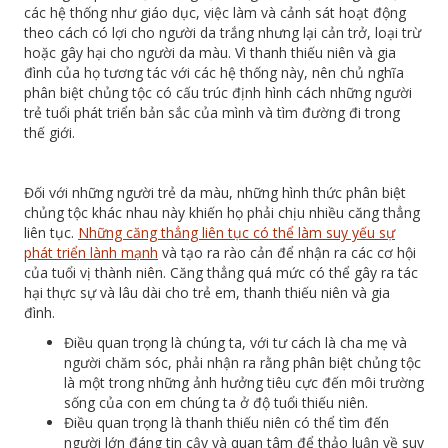
các hệ thống như giáo dục, việc làm và cảnh sát hoạt động
theo cách có lợi cho người da trắng nhưng lại cản trở, loại trừ
hoặc gây hại cho người da màu. Vì thanh thiếu niên và gia
đình của họ tương tác với các hệ thống này, nên chủ nghĩa
phân biệt chủng tộc có cấu trúc định hình cách những người
trẻ tuổi phát triển bản sắc của mình và tìm đường đi trong
thế giới.
Đối với những người trẻ da màu, những hình thức phân biệt
chủng tộc khác nhau này khiến họ phải chịu nhiều căng thẳng
liên tục.
Những căng thẳng liên tục có thể làm suy yếu sự
phát triển lành mạnh
và tạo ra rào cản để nhận ra các cơ hội
của tuổi vị thành niên. Căng thẳng quá mức có thể gây ra tác
hại thực sự và lâu dài cho trẻ em, thanh thiếu niên và gia
đình.
Điều quan trọng là chúng ta, với tư cách là cha mẹ và
người chăm sóc, phải nhận ra rằng phân biệt chủng tộc
là một trong những ảnh hưởng tiêu cực đến môi trường
sống của con em chúng ta ở độ tuổi thiếu niên.
Điều quan trọng là thanh thiếu niên có thể tìm đến
người lớn đáng tin cậy và quan tâm để thảo luận về suy