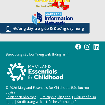
Đường dây trợ giúp & Đường dây nóng
Trang Facebook Mar
Maryland Esse
Marylan
Được cung cấp bởi
Trang web thông minh
© 2026 Maryland Essentials for Childhood. Bảo lưu mọi
quyền.
Chính sách bảo mật
|
Lựa chọn quảng cáo
|
Điều khoản sử
dụng
|
Sơ đồ trang web
|
Liên hệ với chúng tôi