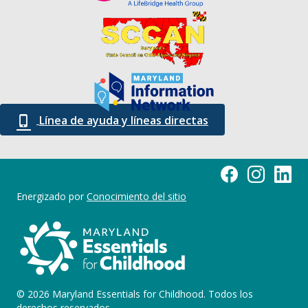
Línea de ayuda y líneas directas
Página de Facebook
Maryland Esse
Element
Energizado por
Conocimiento del sitio
© 2026 Maryland Essentials for Childhood. Todos los
derechos reservados.