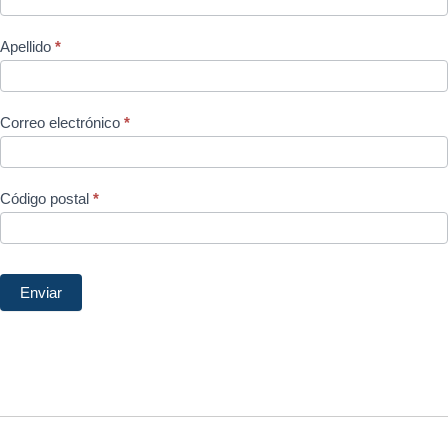
al
boletín
Apellido
*
de
pie
de
Correo electrónico
*
página
Código postal
*
Enviar