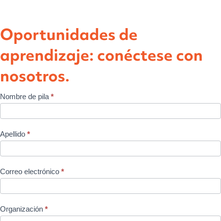
Oportunidades de
aprendizaje: conéctese con
nosotros.
Junta
Nombre de pila
*
de
Gestión
Apellido
*
Local
Correo electrónico
*
Organización
*