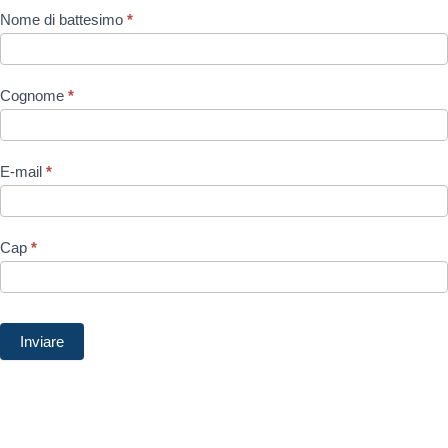
Iscrizione
Nome di battesimo
*
alla
newsletter
Cognome
*
nel
piè
di
E-mail
*
pagina
Cap
*
Inviare