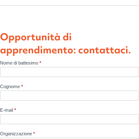
Opportunità di
apprendimento: contattaci.
Consiglio
Nome di battesimo
*
di
gestione
Cognome
*
locale
E-mail
*
Organizzazione
*