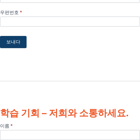
입
우편번호
*
보내다
학습 기회 – 저희와 소통하세요.
지
이름
*
역