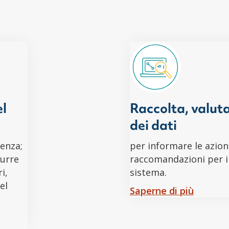
el
Raccolta, valuta
dei dati
ienza;
per informare le azion
durre
raccomandazioni per i
i,
sistema.
el
Saperne di più