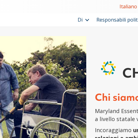
Italiano
Di
Responsabili politi
C
Chi siam
Maryland Essenti
a livello statale
Incoraggiamo
u
relazioni e ambi