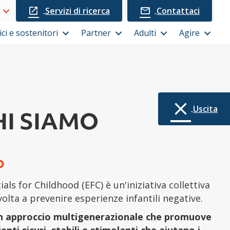
Servizi di ricerca
Contattaci
ci e sostenitori
Partner
Adulti
Agire
Uscita
HI SIAMO
o
als for Childhood (EFC) è un'iniziativa collettiva
 volta a prevenire esperienze infantili negative.
n approccio multigenerazionale che promuove
enti sicuri, stabili e stimolanti che aiutano i