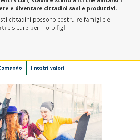
re e diventare cittadini sani e produttivi.
esti cittadini possono costruire famiglie e
i e sicure per i loro figli.
Comando
I nostri valori