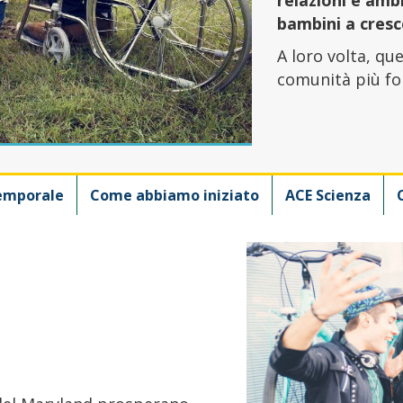
bambini a cresce
A loro volta, qu
comunità più fort
emporale
Come abbiamo iniziato
ACE Scienza