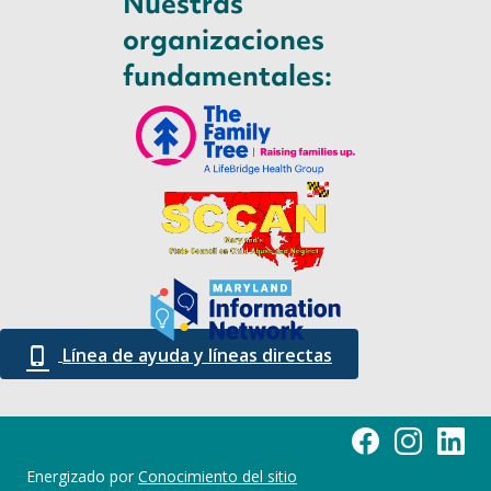
Nuestras
organizaciones
fundamentales:
Línea de ayuda y líneas directas
Página de Facebook
Maryland Esse
Element
Energizado por
Conocimiento del sitio