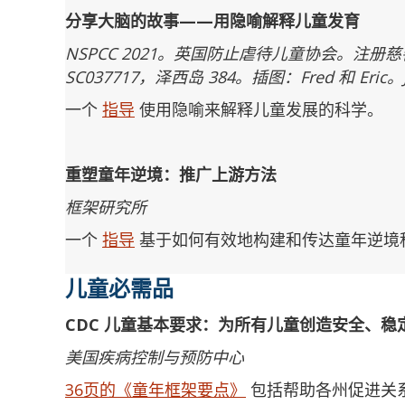
分享大脑的故事——用隐喻解释儿童发育
NSPCC 2021。英国防止虐待儿童协会。注册
SC037717，泽西岛 384。插图：Fred 和 Eric。J
一个
指导
使用隐喻来解释儿童发展的科学。
重塑童年逆境：推广上游方法
框架研究所
一个
指导
基于如何有效地构建和传达童年逆境
儿童必需品
CDC 儿童基本要求：为所有儿童创造安全、
美国疾病控制与预防中心
36页的《童年框架要点》
包括帮助各州促进关