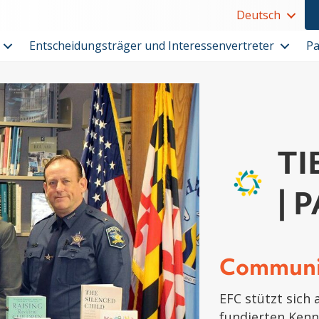
Deutsch
Entscheidungsträger und Interessenvertreter
Pa
TI
| 
Communi
EFC stützt sich 
fundierten Kenn