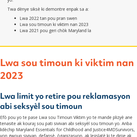
Twa dènye siksè ki demontre enpak sa a:
Lwa 2022 tan pou pran swen
Lwa sou timoun ki viktim nan 2023
Lwa 2021 pou geri chòk Maryland la
Lwa sou timoun ki viktim nan
2023
Lwa limit yo retire pou reklamasyon
abi seksyèl sou timoun
Efò pou yo te pase Lwa sou Timoun Viktim yo te mande plizyè ane
tenasite ak kouraj sou pati sivivan abi seksyèl sou timoun yo. Anba
lidèchip Maryland Essentials for Childhood and Justice4MDSurvivors,
yon gwoup sivivan, defansè, òganizasyon, ak lejislatè ki te dirije ak