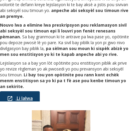
volontè te defann kreye lejislasyon ki te bay aksè a jistis pou sivivan
abi seksyèl sou timoun yo.
anpeche abi seksyèl sou timoun rive
an premye.
Nouvo lwa a elimine lwa preskripsyon pou reklamasyon sivil
abi seksyèl sou timoun epi li louvri yon fenèt renesans
pèmanan.
Sa bay granmoun ki te antrave pa lwa pase yo, opòtinite
pou depoze pwosè lè yo pare. Ka sivil bay piblik la yon pi gwo nivo
divilgasyon bay piblik la,
pa sèlman sou moun ki sispèk abizè yo
men sou enstitisyon yo ki te kapab anpeche abi yo rive.
Lejislasyon sa a bay yon lòt opòtinite pou enstitisyon piblik ak prive
yo revize règleman yo ak pwosedi yo pou prevansyon abi seksyèl
sou timoun.
Li bay tou yon opòtinite pou rann kont echèk
menm enstitisyon sa yo ki pa t fè ase pou kenbe timoun yo
an sekirite.
Li lalwa