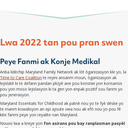
Lwa 2022 tan pou pran swen
Peye Fanmi ak Konje Medikal
Anba lidèchip Maryland Family Network ak lòt òganizasyon kle yo, la
Time to Care Coalition
te reyini ansanm moun, òganizasyon ak
lejislatè ki te defann pandan plizyè ane pou konstwi yon konsansis
pou yon moso lejislasyon ki ta gen yon enpak pozitif sou fanmi yo
pou jenerasyon.
Maryland Essentials for Childhood ak patnè nou yo te fyè dèske yo
te manm kowalisyon an epi ajoute vwa nou ak efò nou yo pou fè
kite fanmi peye yon reyalite nan Maryland.
Nouvo lwa a kreye yon
fon asirans pou bay ranplasman pasyèl