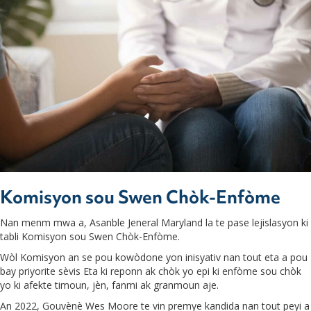
Komisyon sou Swen Chòk-Enfòme
Nan menm mwa a, Asanble Jeneral Maryland la te pase lejislasyon ki
tabli Komisyon sou Swen Chòk-Enfòme.
Wòl Komisyon an se pou kowòdone yon inisyativ nan tout eta a pou
bay priyorite sèvis Eta ki reponn ak chòk yo epi ki enfòme sou chòk
yo ki afekte timoun, jèn, fanmi ak granmoun aje.
An 2022, Gouvènè Wes Moore te vin premye kandida nan tout peyi a