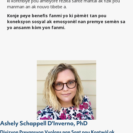
ki kontribiye pou amelyore rezilta sante mantal ak fizik pou
manman an ak nouvo tibebe a.
Konje peye benefis fanmi yo ki pèmèt tan pou
koneksyon sosyal ak emosyonèl nan premye semèn sa
yo ansanm kòm yon fanmi.
Ashely Schappell D'Inverno, PhD
Divizyon Prevansyon Vyolans nan Sant pou Kontwòl ak