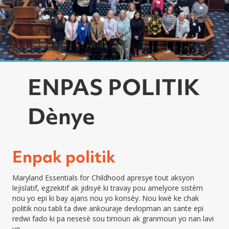
ENPAS POLITIK
Dènye
Enpak politik
Maryland Essentials for Childhood apresye tout aksyon
lejislatif, egzekitif ak jidisyè ki travay pou amelyore sistèm
nou yo epi ki bay ajans nou yo konsèy. Nou kwè ke chak
politik nou tabli ta dwe ankouraje devlopman an sante epi
redwi fado ki pa nesesè sou timoun ak granmoun yo nan lavi
yo.