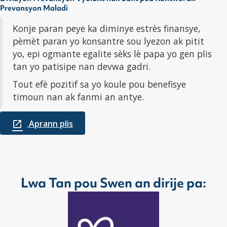
Prevansyon Maladi
Konje paran peye ka diminye estrès finansye,
pèmèt paran yo konsantre sou lyezon ak pitit
yo, epi ogmante egalite sèks lè papa yo gen plis
tan yo patisipe nan devwa gadri.
Tout efè pozitif sa yo koule pou benefisye
timoun nan ak fanmi an antye.
Aprann plis
Lwa Tan pou Swen an dirije pa: