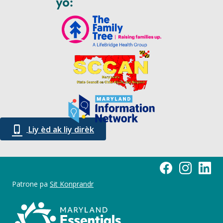
yo:
Liy èd ak liy dirèk
Maryland Essential
Maryland Ess
Marylan
Patrone pa
Sit Konprandr