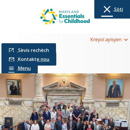
Sòti
Kreyol ayisyen
Sèvis rechèch
Kontakte nou
Menu