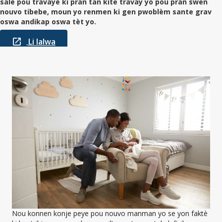
salè pou travayè ki pran tan kite travay yo pou pran swen
nouvo tibebe, moun yo renmen ki gen pwoblèm sante grav
oswa andikap oswa tèt yo.
Li lalwa
Nou konnen konje peye pou nouvo manman yo se yon faktè