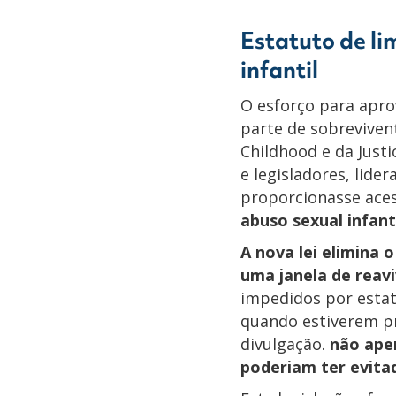
Estatuto de li
infantil
O esforço para apro
parte de sobrevivent
Childhood e da Just
e legisladores, lide
proporcionasse acess
abuso sexual infant
A nova lei elimina o
uma janela de rea
impedidos por estat
quando estiverem pr
divulgação.
não apen
poderiam ter evita