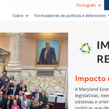
Português
Sobre
Formuladores de políticas e defensores
I
R
Impacto 
A Maryland Essen
legislativas, ex
sistemas e orie
políticas que d