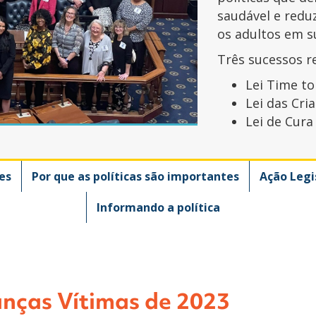
saudável e redu
os adultos em su
Três sucessos 
Lei Time to
Lei das Cri
Lei de Cur
es
Por que as políticas são importantes
Ação Legi
Informando a política
anças Vítimas de 2023