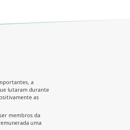
mportantes, a
 que lutaram durante
ositivamente as
e ser membros da
ar remunerada uma