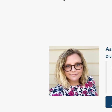
As
Div