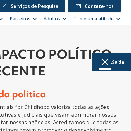
Serviços de Pesquisa
Contate-nos
Parceiros
Adultos
Tome uma atitude
MPACTO POLÍTICO
Saída
ECENTE
da política
tials for Childhood valoriza todas as ações
ecutivas e judiciais que visam aprimorar nossos
ntar nossas agências. Acreditamos que todas as
efinimos devem promover o desenvolvimento