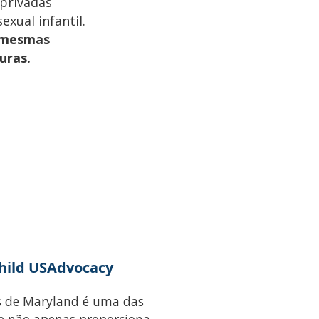
 privadas
xual infantil.
s mesmas
uras.
Child USAdvocacy
is de Maryland é uma das
e não apenas proporciona