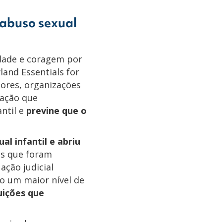
 abuso sexual
idade e coragem por
land Essentials for
sores, organizações
lação que
antil e
previne que o
al infantil e abriu
os que foram
ção judicial
o um maior nível de
uições que