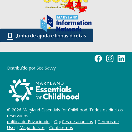
Linha de ajuda e linhas diretas
Página do Facebook
Maryland Esse
Marylan
Distribuído por
Site Savvy
© 2026 Maryland Essentials for Childhood. Todos os direitos
reservados.
política de Privacidade
|
Opções de anúncios
|
Termos de
Uso
|
Mapa do site
|
Contate-nos