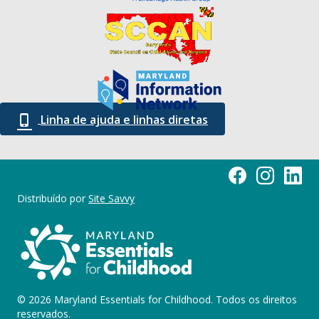
Linha de ajuda e linhas diretas
Página do Facebook
Maryland Esse
Marylan
Distribuído por
Site Savvy
© 2026 Maryland Essentials for Childhood. Todos os direitos
reservados.