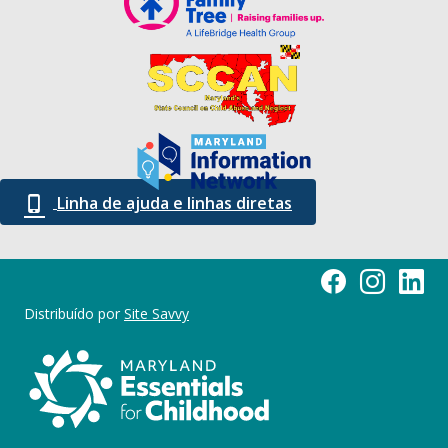
Linha de ajuda e linhas diretas
Página do Facebook
Maryland Esse
Marylan
Distribuído por
Site Savvy